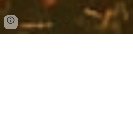
BOOK NOW
Sul golfo del Tigullio, luce splende,
Dove l’acqua bacia il ciel sereno.
La casetta rosa, dolce e ammenda,
A Sant’Andrea, gioiello mite e pieno.
Tra gli ulivi, i fiori e l’aria pura,